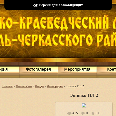
Версия для слабовидящих
ория
Фотогалерея
Мероприятия
Кон
Главная
»
Фотоальбом
»
Фонды
»
Фотографии
» Экипаж ИЛ 2
Экипаж ИЛ 2
415
0
0.0
В реальном размере
708x424