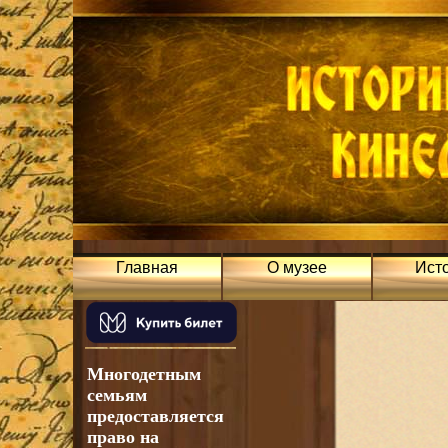
Главная
О музее
Ист
Многодетным
семьям
предоставляется
право на