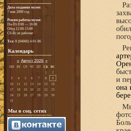
Разл
Дата создания музея:
захв
7 мая 2000 год
высо
Режим работы музея:
Пн-Пт 8:00 — 16:00
обил
Обед 12:00-13:00
Сб-Вс не рабочие
пого
Тел:
8 (84660) 4-01-86
Рек
Календарь
арте
«
Август 2026
»
Орен
ПН
ВТ
СР
ЧТ
ПТ
СБ
ВС
быст
1
2
и пе
3
4
5
6
7
8
9
10
11
12
13
14
15
16
она 
17
18
19
20
21
22
23
бере
24
25
26
27
28
29
30
31
Мы 
Мы в соц. сетях
фото
Боль
крае